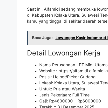
Saat ini, Alfamidi sedang membuka lowon
di Kabupaten Kolaka Utara, Sulawesi Te
kamu yang tinggal di sekitar daerah ters
Baca Juga :
Lowongan Kasir Indomaret
Detail Lowongan Kerja
Nama Perusahaan :
PT Midi Utama
Website :
https://alfamidi.alfamidi
Posisi: Helper/Picker Gudang
Lokasi: Kolaka Utara, Sulawesi Te
Untuk: Pria atau Wanita
Jenis Pekerjaan: Full Time
Gaji: Rp
4600000
– Rp
6000000
Terakhir: 31 Desember 2025