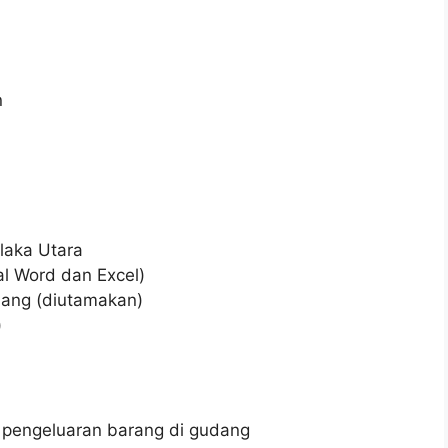
n
b
olaka Utara
al Word dan Excel)
dang (diutamakan)
)
pengeluaran barang di gudang