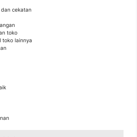
 dan cekatan
gangan
an toko
 toko lainnya
gan
aik
anan