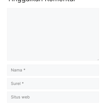
Komentar
Nama
Surel
Situs
web