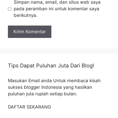
Simpan nama, email, dan situs web saya
pada peramban ini untuk komentar saya
berikutnya.
Tips Dapat Puluhan Juta Dari Blog!
Masukan Email anda Untuk membaca kisah
sukses blogger Indonesia yang hasilkan
puluhan juta rupiah setiap bulan.
DAFTAR SEKARANG