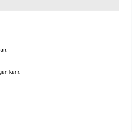
an.
an karir.