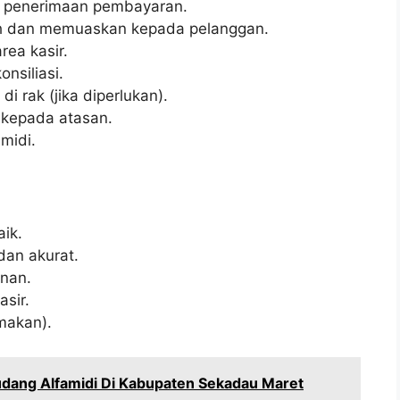
n penerimaan pembayaran.
h dan memuaskan kepada pelanggan.
rea kasir.
nsiliasi.
 rak (jika diperlukan).
 kepada atasan.
midi.
ik.
an akurat.
nan.
sir.
makan).
dang Alfamidi Di Kabupaten Sekadau Maret