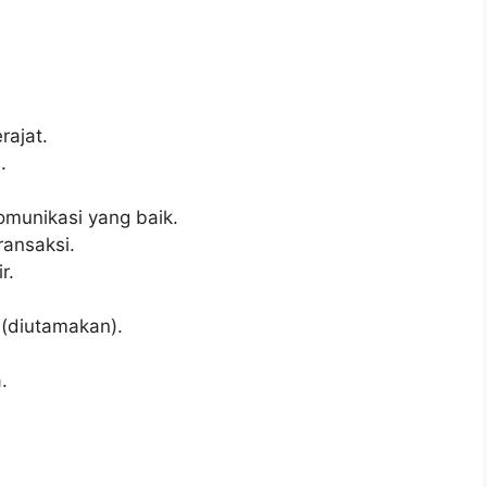
ajat.
.
munikasi yang baik.
ransaksi.
r.
 (diutamakan).
.