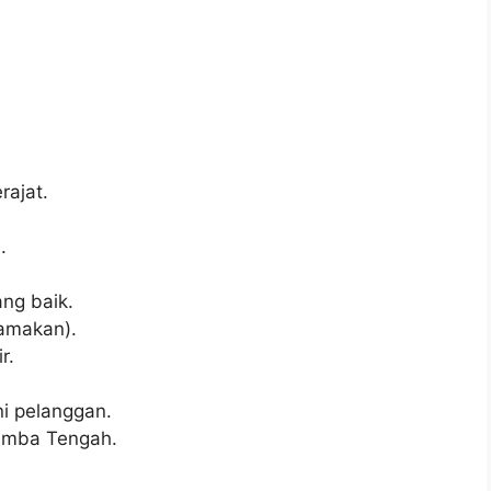
ajat.
.
ng baik.
tamakan).
r.
i pelanggan.
Sumba Tengah.