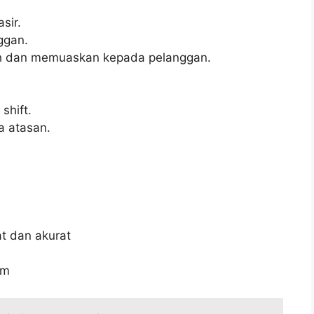
sir.
ggan.
h dan memuaskan kepada pelanggan.
shift.
a atasan.
 dan akurat
im