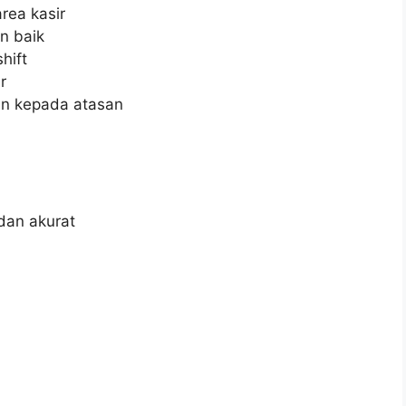
rea kasir
n baik
hift
r
an kepada atasan
dan akurat