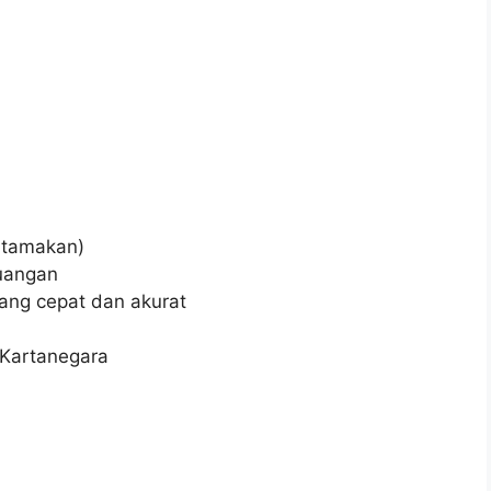
utamakan)
euangan
ang cepat dan akurat
i Kartanegara