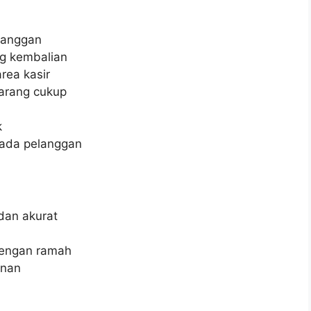
langgan
g kembalian
rea kasir
arang cukup
k
pada pelanggan
dan akurat
engan ramah
anan