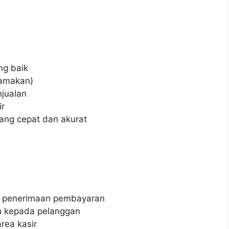
ng baik
tamakan)
njualan
r
ang cepat dan akurat
an penerimaan pembayaran
h kepada pelanggan
rea kasir