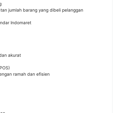
g
an jumlah barang yang dibeli pelanggan
andar Indomaret
dan akurat
(POS)
ngan ramah dan efisien