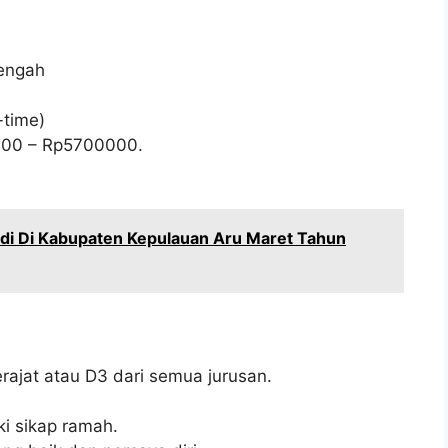
Tengah
-time)
000
– Rp
5700000
.
idi Di Kabupaten Kepulauan Aru Maret Tahun
ajat atau D3 dari semua jurusan.
i sikap ramah.