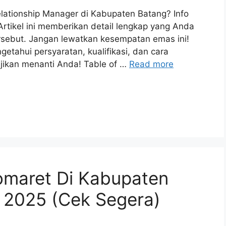
elationship Manager di Kabupaten Batang? Info
rtikel ini memberikan detail lengkap yang Anda
rsebut. Jangan lewatkan kesempatan emas ini!
getahui persyaratan, kualifikasi, dan cara
jikan menanti Anda! Table of …
Read more
omaret Di Kabupaten
 2025 (Cek Segera)