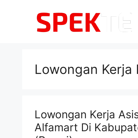
Langsung
ke
isi
Lowongan Kerja 
Lowongan Kerja Asi
Alfamart Di Kabupa