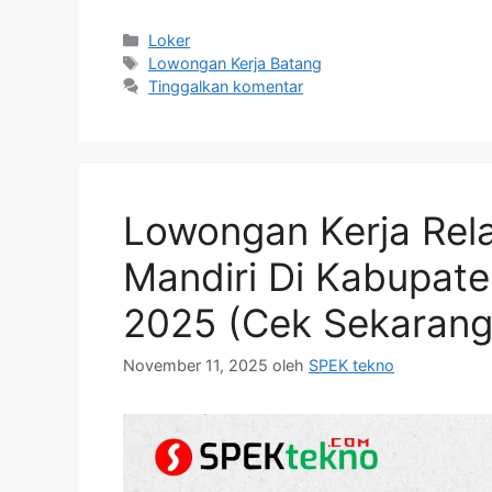
Kategori
Loker
Tag
Lowongan Kerja Batang
Tinggalkan komentar
Lowongan Kerja Rel
Mandiri Di Kabupat
2025 (Cek Sekarang
November 11, 2025
oleh
SPEK tekno