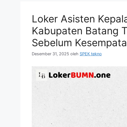
Loker Asisten Kepal
Kabupaten Batang T
Sebelum Kesempatan
Desember 31, 2025
oleh
SPEK tekno