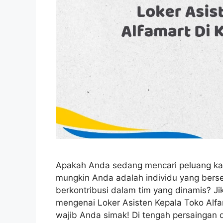
Apakah Anda sedang mencari peluang karir
mungkin Anda adalah individu yang berse
berkontribusi dalam tim yang dinamis? J
mengenai Loker Asisten Kepala Toko Alfa
wajib Anda simak! Di tengah persaingan