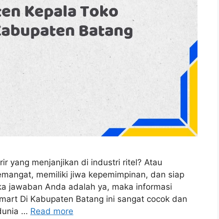
 yang menjanjikan di industri ritel? Atau
mangat, memiliki jiwa kepemimpinan, dan siap
ika jawaban Anda adalah ya, maka informasi
mart Di Kabupaten Batang ini sangat cocok dan
 dunia …
Read more