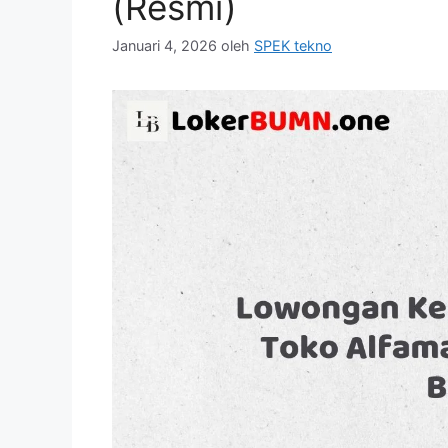
(Resmi)
Januari 4, 2026
oleh
SPEK tekno