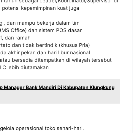
1 tahun sebagai Leader/Koordinator/Supervisor di
n potensi kepemimpinan kuat juga
nggi, dan mampu bekerja dalam tim
MS Office) dan sistem POS dasar
f, dan ramah
tato dan tidak bertindik (khusus Pria)
da akhir pekan dan hari libur nasional
atau bersedia ditempatkan di wilayah tersebut
M C lebih diutamakan
ip Manager Bank Mandiri Di Kabupaten Klungkung
ola operasional toko sehari-hari.