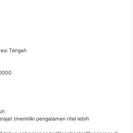
wesi Tengah
0000
un
jat (memiliki pengalaman ritel lebih