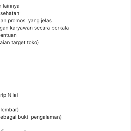
 lainnya
esehatan
n promosi yang jelas
gan karyawan secara berkala
tentuan
ian target toko)
ip Nilai
 lembar)
 sebagai bukti pengalaman)