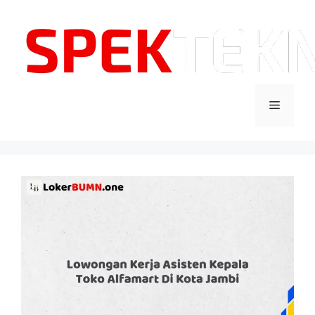
Langsung
ke
isi
Menu