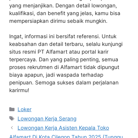
yang menjanjikan. Dengan detail lowongan,
kualifikasi, dan benefit yang jelas, kamu bisa
mempersiapkan dirimu sebaik mungkin.
Ingat, informasi ini bersifat referensi. Untuk
keabsahan dan detail terbaru, selalu kunjungi
situs resmi PT Alfamart atau portal karir
terpercaya. Dan yang paling penting, semua
proses rekrutmen di Alfamart tidak dipungut
biaya apapun, jadi waspada terhadap
penipuan. Semoga sukses dalam perjalanan
karirmu!
Kategori
Loker
Tag
Lowongan Kerja Serang
Lowongan Kerja Asisten Kepala Toko
Alfamart Di Kota Cilegon Tahun 2025 (Tunggu