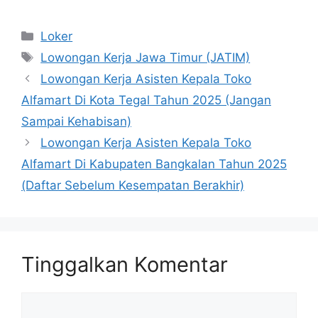
Kategori
Loker
Tag
Lowongan Kerja Jawa Timur (JATIM)
Lowongan Kerja Asisten Kepala Toko
Alfamart Di Kota Tegal Tahun 2025 (Jangan
Sampai Kehabisan)
Lowongan Kerja Asisten Kepala Toko
Alfamart Di Kabupaten Bangkalan Tahun 2025
(Daftar Sebelum Kesempatan Berakhir)
Tinggalkan Komentar
Komentar