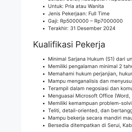
Untuk: Pria atau Wanita
Jenis Pekerjaan: Full Time
Gaji: Rp
5000000
– Rp
7000000
Terakhir: 31 Desember 2024
Kualifikasi Pekerja
Minimal Sarjana Hukum (S1) dari un
Memiliki pengalaman minimal 2 tahu
Memahami hukum perjanjian, hukum
Mampu menganalisis dan menyusun k
Terampil dalam negosiasi dan komun
Menguasai Microsoft Office (Word, 
Memiliki kemampuan problem-solvi
Teliti, detail-oriented, dan bertan
Mampu bekerja secara mandiri mau
Bersedia ditempatkan di Serui, Ka