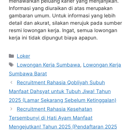
menawarkan peluang karier yang menjanjikan.
Informasi yang diuraikan di atas merupakan
gambaran umum. Untuk informasi yang lebih
detail dan akurat, silakan merujuk pada sumber
resmi lowongan kerja. Ingat, semua lowongan
kerja ini tidak dipungut biaya apapun.
Kategori
Loker
Tag
Lowongan Kerja Sumbawa
,
Lowongan Kerja
Sumbawa Barat
Recruitment Rahasia Qobliyah Subuh
Manfaat Dahsyat untuk Tubuh Jiwa! Tahun
2025 (Lamar Sekarang Sebelum Ketinggalan)
Recruitment Rahasia Kesehatan
Tersembunyi di Hati Ayam Manfaat
Mengejutkan! Tahun 2025 (Pendaftaran 2025