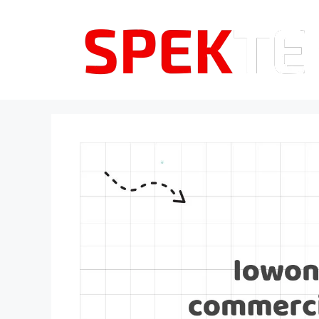
Langsung
ke
isi