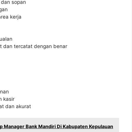
 dan sopan
gan
rea kerja
jualan
t dan tercatat dengan benar
anan
 kasir
t dan akurat
ip Manager Bank Mandiri Di Kabupaten Kepulauan