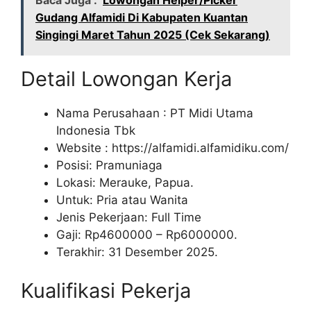
Baca Juga :
Lowongan Helper/Picker
Gudang Alfamidi Di Kabupaten Kuantan
Singingi Maret Tahun 2025 (Cek Sekarang)
Detail Lowongan Kerja
Nama Perusahaan :
PT Midi Utama
Indonesia Tbk
Website :
https://alfamidi.alfamidiku.com/
Posisi: Pramuniaga
Lokasi: Merauke, Papua.
Untuk: Pria atau Wanita
Jenis Pekerjaan: Full Time
Gaji: Rp
4600000
– Rp
6000000
.
Terakhir: 31 Desember 2025.
Kualifikasi Pekerja