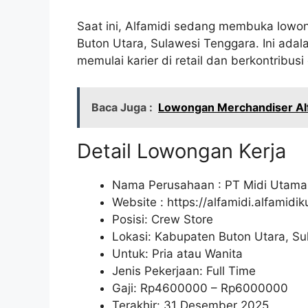
Saat ini, Alfamidi sedang membuka lowon
Buton Utara, Sulawesi Tenggara. Ini ada
memulai karier di retail dan berkontrib
Baca Juga :
Lowongan Merchandiser Alf
Detail Lowongan Kerja
Nama Perusahaan :
PT Midi Utama
Website :
https://alfamidi.alfamidi
Posisi: Crew Store
Lokasi: Kabupaten Buton Utara, S
Untuk: Pria atau Wanita
Jenis Pekerjaan: Full Time
Gaji: Rp
4600000
– Rp
6000000
Terakhir: 31 Desember 2025