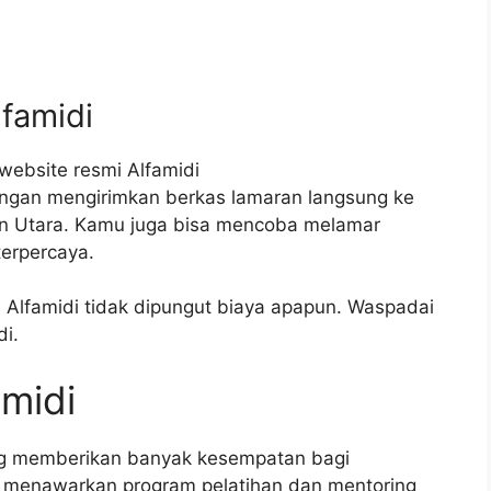
lfamidi
website resmi Alfamidi
engan mengirimkan berkas lamaran langsung ke
ton Utara. Kamu juga bisa mencoba melamar
terpercaya.
i Alfamidi tidak dipungut biaya apapun. Waspadai
i.
amidi
ang memberikan banyak kesempatan bagi
menawarkan program pelatihan dan mentoring