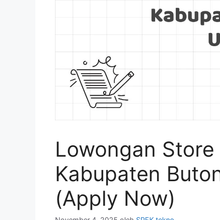
Lowongan Store 
Kabupaten Buto
(Apply Now)
November 4, 2025
oleh
SPEK tekno