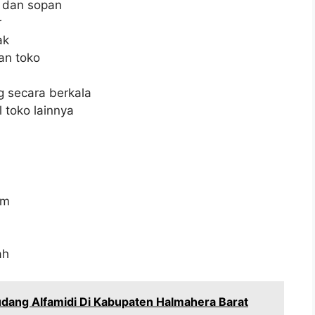
 dan sopan
r
ak
an toko
 secara berkala
 toko lainnya
im
ah
dang Alfamidi Di Kabupaten Halmahera Barat