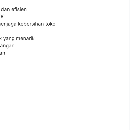
dan efisien
EDC
enjaga kebersihan toko
k yang menarik
gangan
ian
h