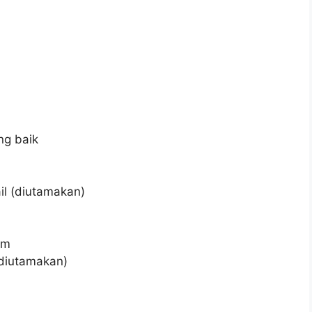
ng baik
il (diutamakan)
om
(diutamakan)