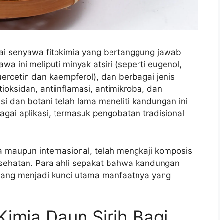
gai senyawa fitokimia yang bertanggung jawab
a ini meliputi minyak atsiri (seperti eugenol,
quercetin dan kaempferol), dan berbagai jenis
ioksidan, antiinflamasi, antimikroba, dan
asi dan botani telah lama meneliti kandungan ini
ai aplikasi, termasuk pengobatan tradisional
ia maupun internasional, telah mengkaji komposisi
esehatan. Para ahli sepakat bahwa kandungan
h yang menjadi kunci utama manfaatnya yang
imia Daun Sirih Bagi