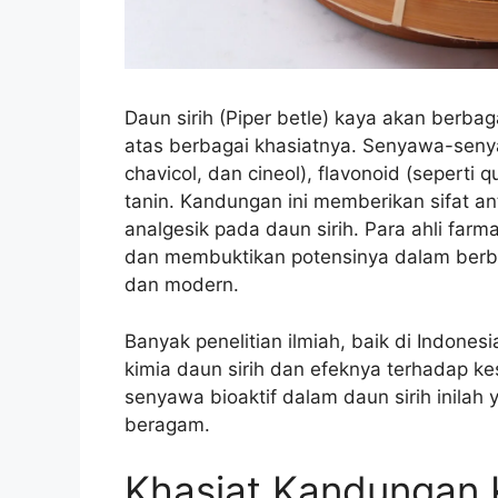
Daun sirih (Piper betle) kaya akan berba
atas berbagai khasiatnya. Senyawa-senyaw
chavicol, dan cineol), flavonoid (seperti 
tanin. Kandungan ini memberikan sifat ant
analgesik pada daun sirih. Para ahli farm
dan membuktikan potensinya dalam berbag
dan modern.
Banyak penelitian ilmiah, baik di Indones
kimia daun sirih dan efeknya terhadap k
senyawa bioaktif dalam daun sirih inila
beragam.
Khasiat Kandungan K