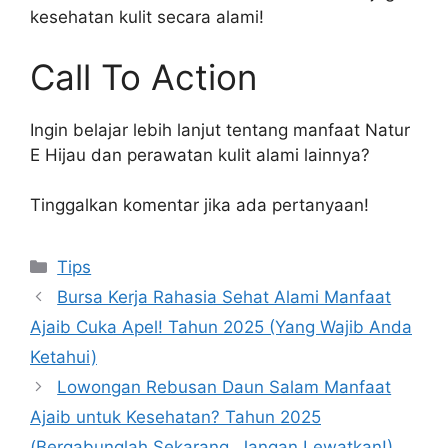
kesehatan kulit secara alami!
Call To Action
Ingin belajar lebih lanjut tentang manfaat Natur
E Hijau dan perawatan kulit alami lainnya?
Tinggalkan komentar jika ada pertanyaan!
Kategori
Tips
Bursa Kerja Rahasia Sehat Alami Manfaat
Ajaib Cuka Apel! Tahun 2025 (Yang Wajib Anda
Ketahui)
Lowongan Rebusan Daun Salam Manfaat
Ajaib untuk Kesehatan? Tahun 2025
(Bergabunglah Sekarang, Jangan Lewatkan!)