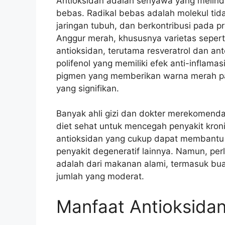
Antioksidan adalah senyawa yang melindun
bebas. Radikal bebas adalah molekul tid
jaringan tubuh, dan berkontribusi pada p
Anggur merah, khususnya varietas sepert
antioksidan, terutama resveratrol dan an
polifenol yang memiliki efek anti-inflama
pigmen yang memberikan warna merah pad
yang signifikan.
Banyak ahli gizi dan dokter merekomenda
diet sehat untuk mencegah penyakit kron
antioksidan yang cukup dapat membantu m
penyakit degeneratif lainnya. Namun, per
adalah dari makanan alami, termasuk bu
jumlah yang moderat.
Manfaat Antioksida