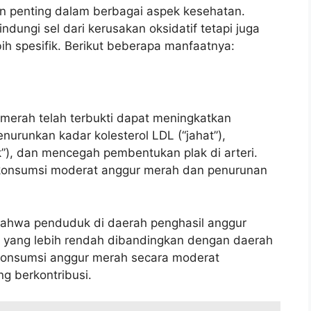
n penting dalam berbagai aspek kesehatan.
ndungi sel dari kerusakan oksidatif tetapi juga
h spesifik. Berikut beberapa manfaatnya:
 merah telah terbukti dapat meningkatkan
runkan kadar kolesterol LDL (“jahat”),
k”), dan mencegah pembentukan plak di arteri.
a konsumsi moderat anggur merah dan penurunan
 bahwa penduduk di daerah penghasil anggur
ng yang lebih rendah dibandingkan dengan daerah
, konsumsi anggur merah secara moderat
ng berkontribusi.