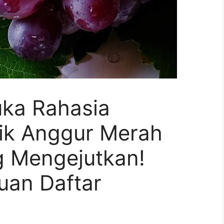
ka Rahasia
lik Anggur Merah
 Mengejutkan!
uan Daftar