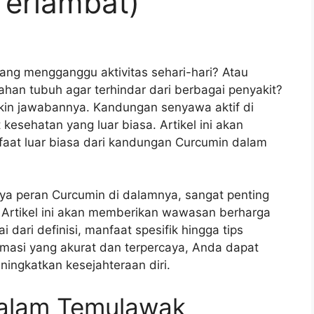
Terlambat)
ang mengganggu aktivitas sehari-hari? Atau
han tubuh agar terhindar dari berbagai penyakit?
kin jawabannya. Kandungan senyawa aktif di
sehatan yang luar biasa. Artikel ini akan
aat luar biasa dari kandungan Curcumin dalam
 peran Curcumin di dalamnya, sangat penting
. Artikel ini akan memberikan wawasan berharga
dari definisi, manfaat spesifik hingga tips
masi yang akurat dan terpercaya, Anda dapat
ingkatkan kesejahteraan diri.
Dalam Temulawak