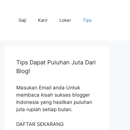
Gaji
Karir
Loker
Tips
Tips Dapat Puluhan Juta Dari
Blog!
Masukan Email anda Untuk
membaca kisah sukses blogger
Indonesia yang hasilkan puluhan
juta rupiah setiap bulan.
DAFTAR SEKARANG