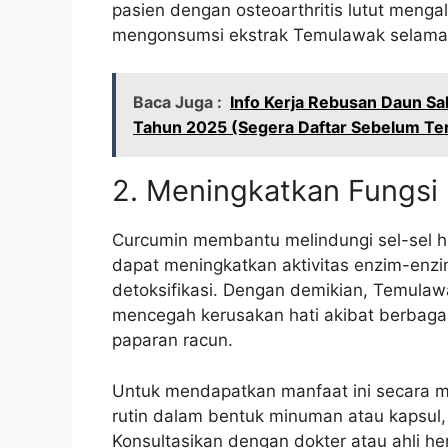
pasien dengan osteoarthritis lutut menga
mengonsumsi ekstrak Temulawak selama
Baca Juga :
Info Kerja Rebusan Daun S
Tahun 2025 (Segera Daftar Sebelum Te
2. Meningkatkan Fungsi 
Curcumin membantu melindungi sel-sel ha
dapat meningkatkan aktivitas enzim-enz
detoksifikasi. Dengan demikian, Temula
mencegah kerusakan hati akibat berbagai 
paparan racun.
Untuk mendapatkan manfaat ini secara 
rutin dalam bentuk minuman atau kapsul,
Konsultasikan dengan dokter atau ahli h