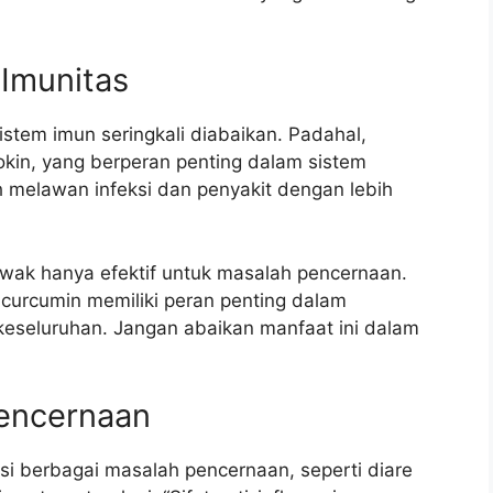
 Imunitas
tem imun seringkali diabaikan. Padahal,
kin, yang berperan penting dalam sistem
 melawan infeksi dan penyakit dengan lebih
wak hanya efektif untuk masalah pencernaan.
curcumin memiliki peran penting dalam
keseluruhan. Jangan abaikan manfaat ini dalam
encernaan
si berbagai masalah pencernaan, seperti diare