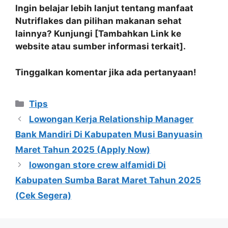
Ingin belajar lebih lanjut tentang manfaat
Nutriflakes dan pilihan makanan sehat
lainnya? Kunjungi [Tambahkan Link ke
website atau sumber informasi terkait].
Tinggalkan komentar jika ada pertanyaan!
Kategori
Tips
Lowongan Kerja Relationship Manager
Bank Mandiri Di Kabupaten Musi Banyuasin
Maret Tahun 2025 (Apply Now)
lowongan store crew alfamidi Di
Kabupaten Sumba Barat Maret Tahun 2025
(Cek Segera)