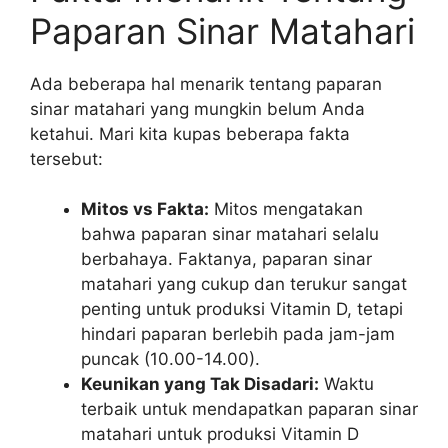
Paparan Sinar Matahari
Ada beberapa hal menarik tentang paparan
sinar matahari yang mungkin belum Anda
ketahui. Mari kita kupas beberapa fakta
tersebut:
Mitos vs Fakta:
Mitos mengatakan
bahwa paparan sinar matahari selalu
berbahaya. Faktanya, paparan sinar
matahari yang cukup dan terukur sangat
penting untuk produksi Vitamin D, tetapi
hindari paparan berlebih pada jam-jam
puncak (10.00-14.00).
Keunikan yang Tak Disadari:
Waktu
terbaik untuk mendapatkan paparan sinar
matahari untuk produksi Vitamin D