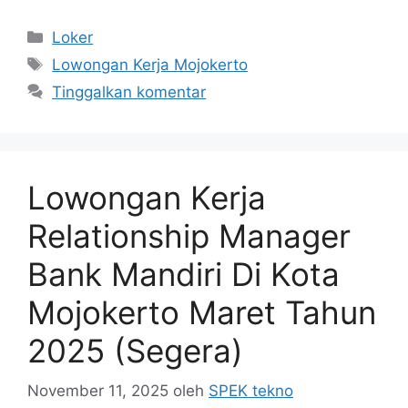
Kategori
Loker
Tag
Lowongan Kerja Mojokerto
Tinggalkan komentar
Lowongan Kerja
Relationship Manager
Bank Mandiri Di Kota
Mojokerto Maret Tahun
2025 (Segera)
November 11, 2025
oleh
SPEK tekno