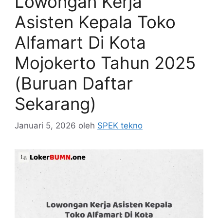
Lowongan Kerja
Asisten Kepala Toko
Alfamart Di Kota
Mojokerto Tahun 2025
(Buruan Daftar
Sekarang)
Januari 5, 2026
oleh
SPEK tekno