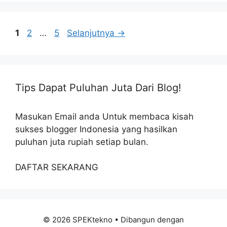
Halaman
Halaman
Halaman
1
2
…
5
Selanjutnya
→
Tips Dapat Puluhan Juta Dari Blog!
Masukan Email anda Untuk membaca kisah
sukses blogger Indonesia yang hasilkan
puluhan juta rupiah setiap bulan.
DAFTAR SEKARANG
© 2026 SPEKtekno
• Dibangun dengan