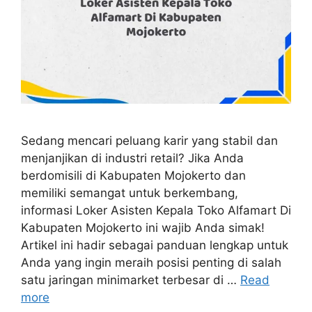
Sedang mencari peluang karir yang stabil dan
menjanjikan di industri retail? Jika Anda
berdomisili di Kabupaten Mojokerto dan
memiliki semangat untuk berkembang,
informasi Loker Asisten Kepala Toko Alfamart Di
Kabupaten Mojokerto ini wajib Anda simak!
Artikel ini hadir sebagai panduan lengkap untuk
Anda yang ingin meraih posisi penting di salah
satu jaringan minimarket terbesar di …
Read
more