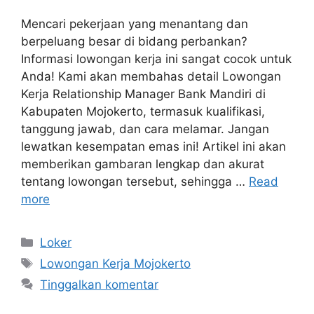
Mencari pekerjaan yang menantang dan
berpeluang besar di bidang perbankan?
Informasi lowongan kerja ini sangat cocok untuk
Anda! Kami akan membahas detail Lowongan
Kerja Relationship Manager Bank Mandiri di
Kabupaten Mojokerto, termasuk kualifikasi,
tanggung jawab, dan cara melamar. Jangan
lewatkan kesempatan emas ini! Artikel ini akan
memberikan gambaran lengkap dan akurat
tentang lowongan tersebut, sehingga …
Read
more
Kategori
Loker
Tag
Lowongan Kerja Mojokerto
Tinggalkan komentar