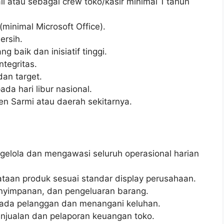
il atau sebagai crew toko/kasir minimal 1 tahun
inimal Microsoft Office).
ersih.
 baik dan inisiatif tinggi.
ntegritas.
an target.
ada hari libur nasional.
en Sarmi atau daerah sekitarnya.
lola dan mengawasi seluruh operasional harian
taan produk sesuai standar display perusahaan.
nyimpanan, dan pengeluaran barang.
pada pelanggan dan menangani keluhan.
njualan dan pelaporan keuangan toko.