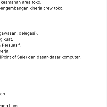
n keamanan area toko.
ngembangan kinerja crew toko.
awasan, delegasi).
g kuat.
 Persuasif.
erja.
int of Sale) dan dasar-dasar komputer.
an.
ang Luas.